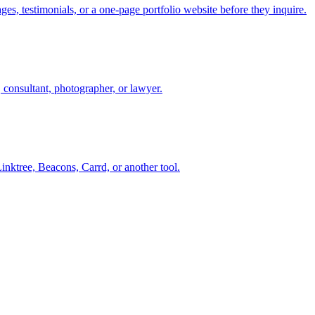
es, testimonials, or a one-page portfolio website before they inquire.
, consultant, photographer, or lawyer.
inktree, Beacons, Carrd, or another tool.