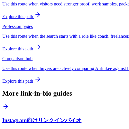
Use this route when visitors need stronger proof, work samples, packag
Explore this path
Profession pages
Use this route when the search starts with a role like coach, freelancer
Explore this path
Comparison hub
Use this route when buyers are actively comparing Airlinkee against L
Explore this path
More link-in-bio guides
Instagram向けリンクインバイオ