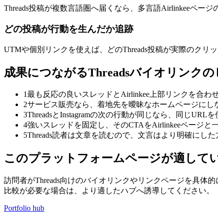
Threads投稿が複数言語圏へ届くなら、多言語Airlinke
どの投稿が行動を生んだか追跡
UTMや個別リンクを使えば、どのThreads投稿が実際の
成果につながるThreadsバイオリンク
1
最も反応の良いスレッドとAirlinkee上部リンクを合
2
サービス販売なら、着地先を曖昧なホームページにし
3
ThreadsとInstagramの次の行動が同じなら、同じU
4
強いスレッドを固定し、そのCTAをAirlinkeeページ
5
Threads読者は文章を読むので、文言はより明確にし
このプラットフォームページが適して
訪問者がThreads向けのバイオリンクやリンクページを
比較が必要な場合は、より適したハブへ誘導してください。
Portfolio hub