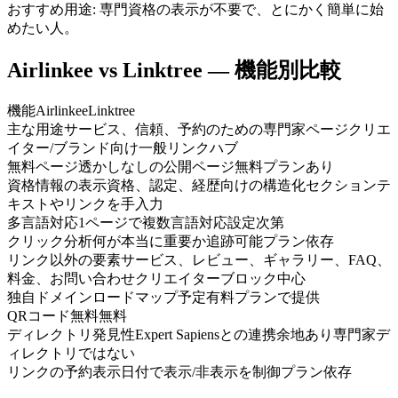
おすすめ用途
:
専門資格の表示が不要で、とにかく簡単に始
めたい人。
Airlinkee vs Linktree — 機能別比較
機能
Airlinkee
Linktree
主な用途
サービス、信頼、予約のための専門家ページ
クリエ
イター/ブランド向け一般リンクハブ
無料ページ
透かしなしの公開ページ
無料プランあり
資格情報の表示
資格、認定、経歴向けの構造化セクション
テ
キストやリンクを手入力
多言語対応
1ページで複数言語対応
設定次第
クリック分析
何が本当に重要か追跡可能
プラン依存
リンク以外の要素
サービス、レビュー、ギャラリー、FAQ、
料金、お問い合わせ
クリエイターブロック中心
独自ドメイン
ロードマップ予定
有料プランで提供
QRコード
無料
無料
ディレクトリ発見性
Expert Sapiensとの連携余地あり
専門家デ
ィレクトリではない
リンクの予約表示
日付で表示/非表示を制御
プラン依存