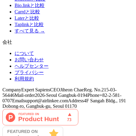
Bio.linkと比較
Carrdと比較
Laterと比較
Taplinkと比較
すべて見る →
会社
について
お問い合わせ
ヘルプセンター
プライバシー
利用規約
Company
Expert Sapiens
CEO
Jiheon Chae
Reg. No.
215-03-
56446
Mail-order
2026-Seoul Gangbuk-0194
Phone
+82-2-581-
0707
Email
support@airlinkee.com
Address
4F Sangah Bldg., 191
Dobong-ro, Gangbuk-gu, Seoul 01170