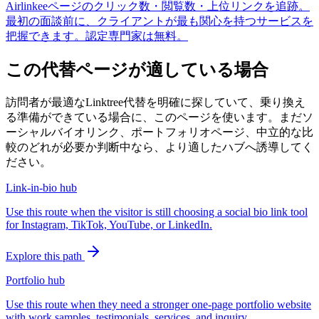
Airlinkeeページのクリック数・閲覧数・上位リンクを追跡。
最初の面談前に、クライアントが最も関心を持つサービスを
把握できます。認定専門家は無料。
この代替ページが適している場合
訪問者が最適なLinktree代替を明確に探していて、乗り換え
る準備ができている場合に、このページを使います。まだソ
ーシャルバイオリンク、ポートフォリオページ、中立的な比
較のどれが必要か判断中なら、より適したハブへ誘導してく
ださい。
Link-in-bio hub
Use this route when the visitor is still choosing a social bio link tool
for Instagram, TikTok, YouTube, or LinkedIn.
Explore this path
Portfolio hub
Use this route when they need a stronger one-page portfolio website
with work samples, testimonials, services, and inquiry.