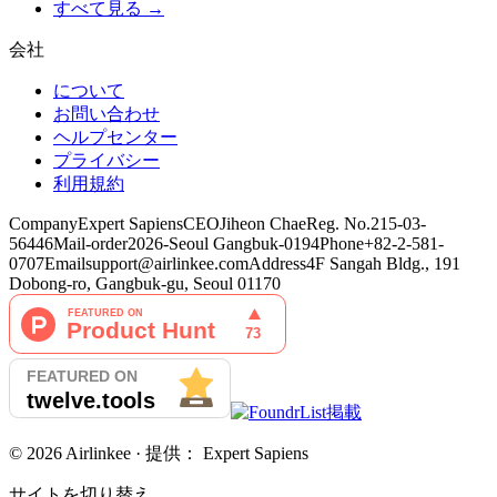
すべて見る →
会社
について
お問い合わせ
ヘルプセンター
プライバシー
利用規約
Company
Expert Sapiens
CEO
Jiheon Chae
Reg. No.
215-03-
56446
Mail-order
2026-Seoul Gangbuk-0194
Phone
+82-2-581-
0707
Email
support@airlinkee.com
Address
4F Sangah Bldg., 191
Dobong-ro, Gangbuk-gu, Seoul 01170
©
2026
Airlinkee ·
提供：
Expert Sapiens
サイトを切り替え