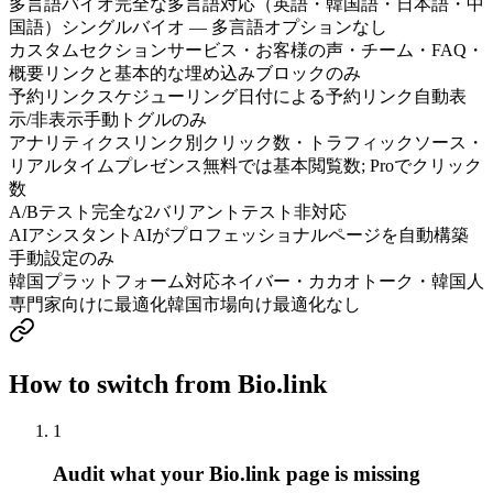
多言語バイオ
完全な多言語対応（英語・韓国語・日本語・中
国語）
シングルバイオ — 多言語オプションなし
カスタムセクション
サービス・お客様の声・チーム・FAQ・
概要
リンクと基本的な埋め込みブロックのみ
予約リンクスケジューリング
日付による予約リンク自動表
示/非表示
手動トグルのみ
アナリティクス
リンク別クリック数・トラフィックソース・
リアルタイムプレゼンス
無料では基本閲覧数; Proでクリック
数
A/Bテスト
完全な2バリアントテスト
非対応
AIアシスタント
AIがプロフェッショナルページを自動構築
手動設定のみ
韓国プラットフォーム対応
ネイバー・カカオトーク・韓国人
専門家向けに最適化
韓国市場向け最適化なし
How to switch from Bio.link
1
Audit what your Bio.link page is missing