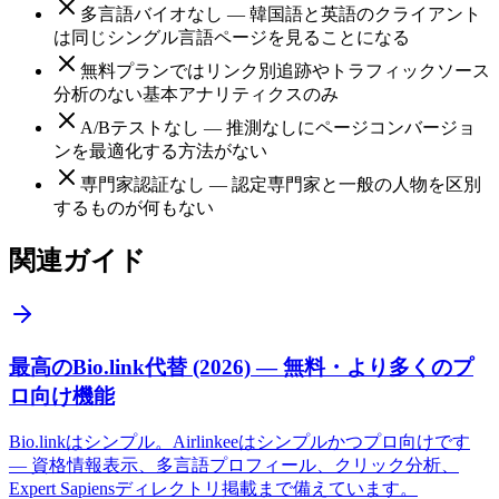
多言語バイオなし — 韓国語と英語のクライアント
は同じシングル言語ページを見ることになる
無料プランではリンク別追跡やトラフィックソース
分析のない基本アナリティクスのみ
A/Bテストなし — 推測なしにページコンバージョ
ンを最適化する方法がない
専門家認証なし — 認定専門家と一般の人物を区別
するものが何もない
関連ガイド
最高のBio.link代替 (2026) — 無料・より多くのプ
ロ向け機能
Bio.linkはシンプル。Airlinkeeはシンプルかつプロ向けです
— 資格情報表示、多言語プロフィール、クリック分析、
Expert Sapiensディレクトリ掲載まで備えています。