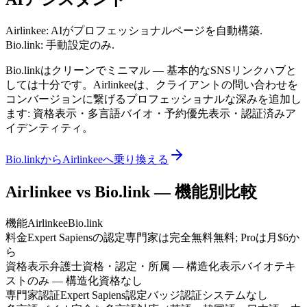
Airlinkee: AIがプロフェッショナルページを自動構築.
Bio.link: 手動設定のみ.
Bio.linkはクリーンでミニマル — 基本的なSNSリンクハブと
しては十分です。Airlinkeeは、クライアントの問い合わせを
コンバージョンに繋げるプロフェッショナルな深みを追加し
ます: 資格表示・多言語バイオ・予約優先表示・認証済みア
イデンティティ。
Bio.linkからAirlinkeeへ乗り換える
Airlinkee vs Bio.link — 機能別比較
機能
Airlinkee
Bio.link
料金
Expert Sapiensの認定専門家は完全無料
無料; Proは月$6か
ら
資格表示
弁護士資格・認定・所属 — 構造化表示
バイオテキ
ストのみ — 構造化資格なし
専門家認証
Expert Sapiens認定バッジ
認証システムなし