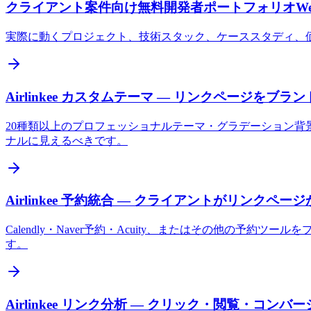
クライアント案件向け無料開発者ポートフォリオWebサイ
実際に動くプロジェクト、技術スタック、ケーススタディ、価
Airlinkee カスタムテーマ — リンクページをブ
20種類以上のプロフェッショナルテーマ・グラデーション背景
ナルに見えるべきです。
Airlinkee 予約統合 — クライアントがリンクペ
Calendly・Naver予約・Acuity、またはその他の予
す。
Airlinkee リンク分析 — クリック・閲覧・コン