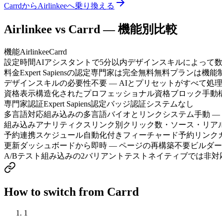
CarrdからAirlinkeeへ乗り換える
Airlinkee vs Carrd — 機能別比較
機能
Airlinkee
Carrd
設定時間
AIアシスタントで5分以内
デザインスキルによって
料金
Expert Sapiensの認定専門家は完全無料
無料プランは機能制限
デザインスキルの必要性
不要 — AIとプリセットがすべて処
資格表示
構造化されたプロフェッショナル資格ブロック
手動
専門家認証
Expert Sapiens認定バッジ
認証システムなし
多言語対応
組み込みの多言語バイオとリンクシステム
手動 
組み込みアナリティクス
リンク別クリック数・ソース・リア
予約連携
スケジュール自動化付きフィーチャード予約リンク
更新
ダッシュボードから即時 — ページの再構築不要
ビルダー
A/Bテスト
組み込みの2バリアントテスト
ネイティブでは非対
How to switch from Carrd
1