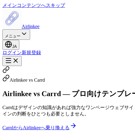
メインコンテンツへスキップ
Airlinkee
メニュー
JA
ログイン
新規登録
Airlinkee vs Carrd
Airlinkee vs Carrd — プロ向け
Carrdはデザインの知識があれば強力なワンページウェブサイ
インの判断をひとつも必要としません。
CarrdからAirlinkeeへ乗り換える