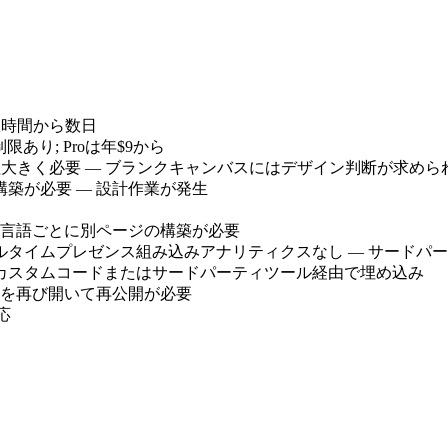
数時間から数日
あり; Proは年$9から
理
大きく必要 — ブランクキャンバスにはデザイン判断が求めら
構築が必要 — 設計作業が発生
— 言語ごとに別ページの構築が必要
ルタイムプレゼンス
組み込みアナリティクスなし — サードパ
カスタムコードまたはサードパーティツール経由で埋め込み
を再び開いて再公開が必要
応