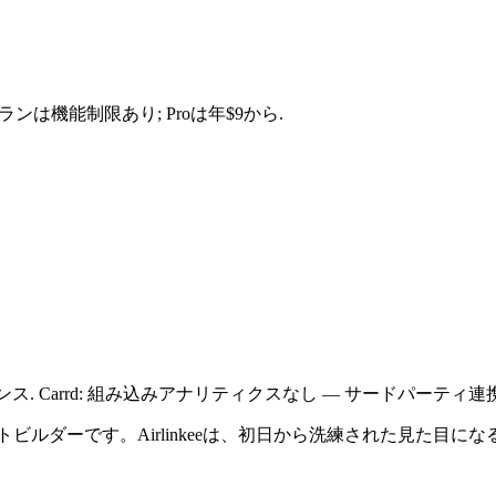
: 無料プランは機能制限あり; Proは年$9から.
ンス. Carrd: 組み込みアナリティクスなし — サードパーティ連
トビルダーです。Airlinkeeは、初日から洗練された見た目