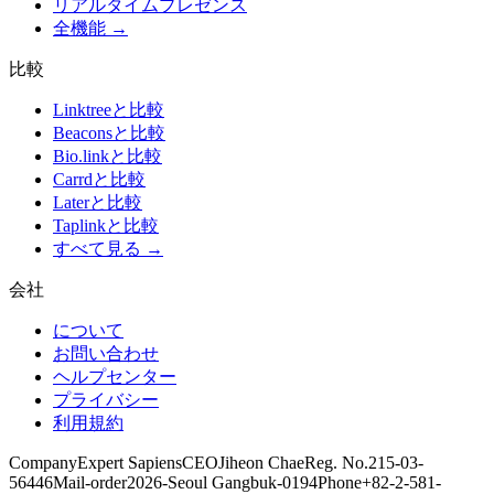
リアルタイムプレゼンス
全機能 →
比較
Linktreeと比較
Beaconsと比較
Bio.linkと比較
Carrdと比較
Laterと比較
Taplinkと比較
すべて見る →
会社
について
お問い合わせ
ヘルプセンター
プライバシー
利用規約
Company
Expert Sapiens
CEO
Jiheon Chae
Reg. No.
215-03-
56446
Mail-order
2026-Seoul Gangbuk-0194
Phone
+82-2-581-