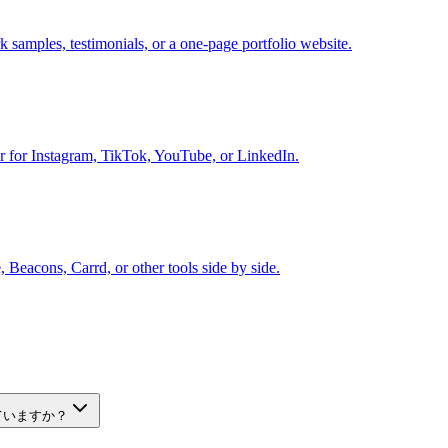
k samples, testimonials, or a one-page portfolio website.
lder for Instagram, TikTok, YouTube, or LinkedIn.
 Beacons, Carrd, or other tools side by side.
ていますか？