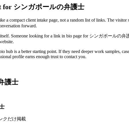
rks best for シンガポールの弁護士
act client intake page, not a random list of links. The visitor sh
onversation forward.
on itself. Someone looking for a link in bio page for シンガポールの弁護士 is us
website.
io hub is a better starting point. If they need deeper work samples, case 
ional profile earns enough trust to contact you.
ルの弁護士
護士
リンクだけ掲載