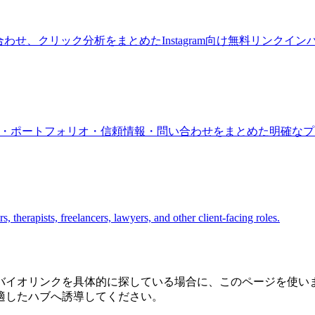
せ、クリック分析をまとめたInstagram向け無料リンクイ
サービス・ポートフォリオ・信頼情報・問い合わせをまとめた明確
 therapists, freelancers, lawyers, and other client-facing roles.
バイオリンクを具体的に探している場合に、このページを使い
適したハブへ誘導してください。