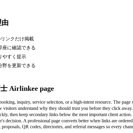
理由
つのリンクだけ掲載
即座に確認できる
かりやすく提示
分野を更新できる
Airlinkee page
nquiry, service selection, or a high-intent resource. The page sho
rs understand why they should trust you before they click away.
, then keep secondary links below the most important client action.
on. A professional page converts better when links are ordered by 
proposals, QR codes, directories, and referral messages so every channe