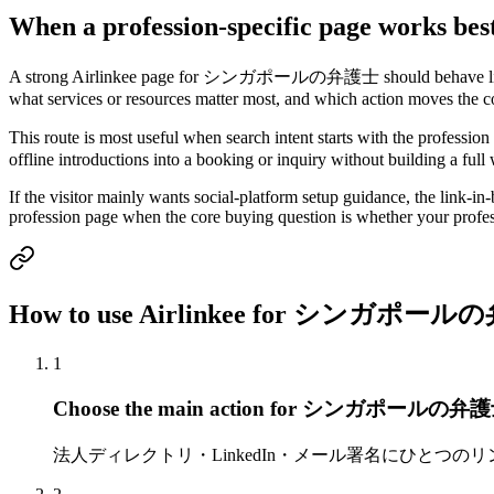
When a profession-specific page wo
A strong Airlinkee page for シンガポールの弁護士 should behave like a comp
what services or resources matter most, and which action moves the c
This route is most useful when search intent starts with the professi
offline introductions into a booking or inquiry without building a full 
If the visitor mainly wants social-platform setup guidance, the link-in-b
profession page when the core buying question is whether your profess
How to use Airlinkee for シンガポー
1
Choose the main action for シンガポールの弁
法人ディレクトリ・LinkedIn・メール署名にひとつの