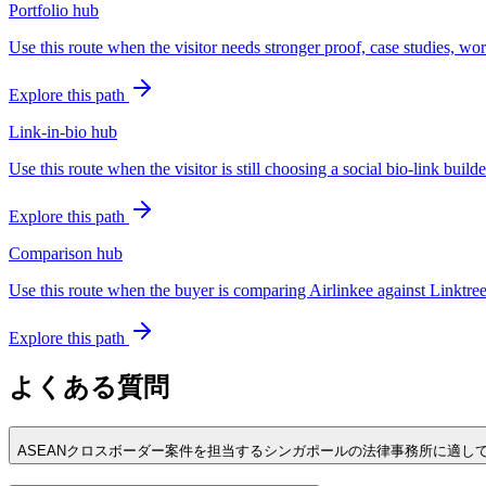
Portfolio hub
Use this route when the visitor needs stronger proof, case studies, wor
Explore this path
Link-in-bio hub
Use this route when the visitor is still choosing a social bio-link bui
Explore this path
Comparison hub
Use this route when the buyer is comparing Airlinkee against Linktree,
Explore this path
よくある質問
ASEANクロスボーダー案件を担当するシンガポールの法律事務所に適し