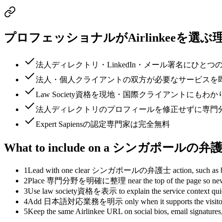
プロフェッショナルがAirlinkeeを選ぶ
法人ディレクトリ・LinkedIn・メール署名にひと
法人・個人クライアントの双方が必要なサービスを
Law Society資格を現地・国際クライアントにもわ
法人ディレクトリのプロフィールを修正せずに専門
Expert Sapiensの認定専門家は完全無料
What to include on a シンガポールの弁護士 
1
Lead with one clear シンガポールの弁護士 action, such as booking, i
2
Place 専門分野を明確に整理 near the top of the page so new visito
3
Use law society資格を表示 to explain the service context quickly
4
Add 日本語対応業務を明示 only when it supports the visitor's decisi
5
Keep the same Airlinkee URL on social bios, email signatures, 