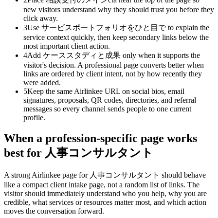
new visitors understand why they should trust you before they
click away.
3
Use サービスポートフォリオをひと目で to explain the
service context quickly, then keep secondary links below the
most important client action.
4
Add ケーススタディと成果 only when it supports the
visitor's decision. A professional page converts better when
links are ordered by client intent, not by how recently they
were added.
5
Keep the same Airlinkee URL on social bios, email
signatures, proposals, QR codes, directories, and referral
messages so every channel sends people to one current
profile.
When a profession-specific page works
best for 人事コンサルタント
A strong Airlinkee page for 人事コンサルタント should behave
like a compact client intake page, not a random list of links. The
visitor should immediately understand who you help, why you are
credible, what services or resources matter most, and which action
moves the conversation forward.