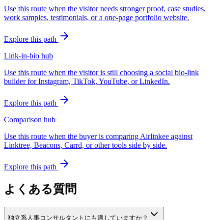
Use this route when the visitor needs stronger proof, case studies,
work samples, testimonials, or a one-page portfolio website.
Explore this path
Link-in-bio hub
Use this route when the visitor is still choosing a social bio-link
builder for Instagram, TikTok, YouTube, or LinkedIn.
Explore this path
Comparison hub
Use this route when the buyer is comparing Airlinkee against
Linktree, Beacons, Carrd, or other tools side by side.
Explore this path
よくある質問
独立系人事コンサルタントにも適していますか？