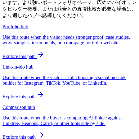
います。より強いポートフォリオページ、広めのバイオリン
クビルダー概要、または競合との直接比較が必要な場合は、
より適したハブへ誘導してください。
Portfolio hub
Use this route when the visitor needs stronger proof, case studies,
work samples, testimonials, or a one-page portfolio website.
Explore this path
Link-in-bio hub
Use this route when the visitor is still choosing a social bio-link
builder for Instagram, TikTok, YouTube, or LinkedIn.
Explore this path
Comparison hub
Use this route when the buyer is comparing Airlinkee against
Linktree, Beacons, Carrd, or other tools side by side.
Explore this path