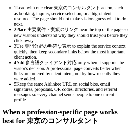
1
Lead with one clear 東京のコンサルタント action, such
as booking, inquiry, service selection, or a high-intent
resource. The page should not make visitors guess what to do
next.
2
Place 主要案件・実績のリンク near the top of the page so
new visitors understand why they should trust you before they
click away.
3
Use 専門分野の明確な表示 to explain the service context
quickly, then keep secondary links below the most important
client action.
4
Add 多言語クライアント対応 only when it supports the
visitor's decision. A professional page converts better when
links are ordered by client intent, not by how recently they
were added.
5
Keep the same Airlinkee URL on social bios, email
signatures, proposals, QR codes, directories, and referral
messages so every channel sends people to one current
profile.
When a profession-specific page works
best for 東京のコンサルタント