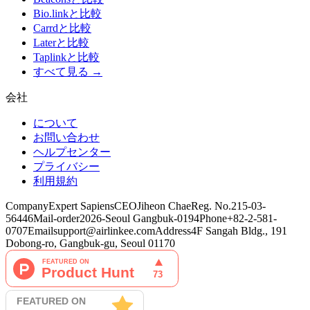
Bio.linkと比較
Carrdと比較
Laterと比較
Taplinkと比較
すべて見る →
会社
について
お問い合わせ
ヘルプセンター
プライバシー
利用規約
Company
Expert Sapiens
CEO
Jiheon Chae
Reg. No.
215-03-
56446
Mail-order
2026-Seoul Gangbuk-0194
Phone
+82-2-581-
0707
Email
support@airlinkee.com
Address
4F Sangah Bldg., 191
Dobong-ro, Gangbuk-gu, Seoul 01170