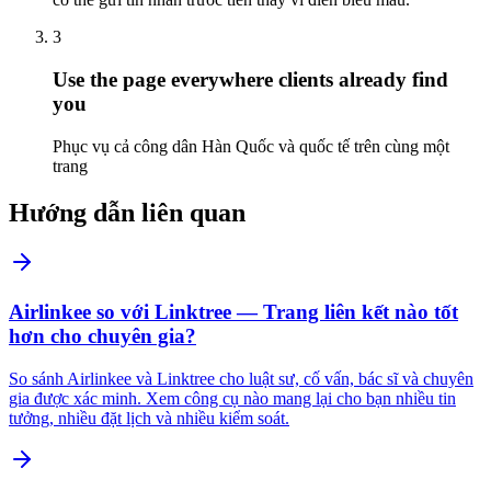
3
Use the page everywhere clients already find
you
Phục vụ cả công dân Hàn Quốc và quốc tế trên cùng một
trang
Hướng dẫn liên quan
Airlinkee so với Linktree — Trang liên kết nào tốt
hơn cho chuyên gia?
So sánh Airlinkee và Linktree cho luật sư, cố vấn, bác sĩ và chuyên
gia được xác minh. Xem công cụ nào mang lại cho bạn nhiều tin
tưởng, nhiều đặt lịch và nhiều kiểm soát.