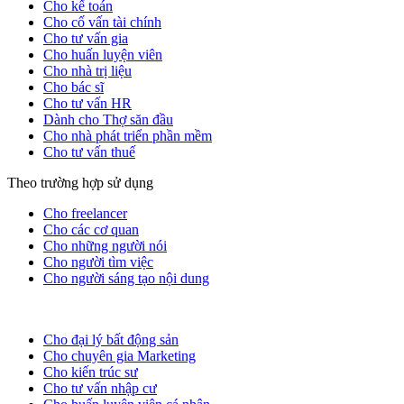
Cho kế toán
Cho cố vấn tài chính
Cho tư vấn gia
Cho huấn luyện viên
Cho nhà trị liệu
Cho bác sĩ
Cho tư vấn HR
Dành cho Thợ săn đầu
Cho nhà phát triển phần mềm
Cho tư vấn thuế
Theo trường hợp sử dụng
Cho freelancer
Cho các cơ quan
Cho những người nói
Cho người tìm việc
Cho người sáng tạo nội dung
Cho đại lý bất động sản
Cho chuyên gia Marketing
Cho kiến trúc sư
Cho tư vấn nhập cư