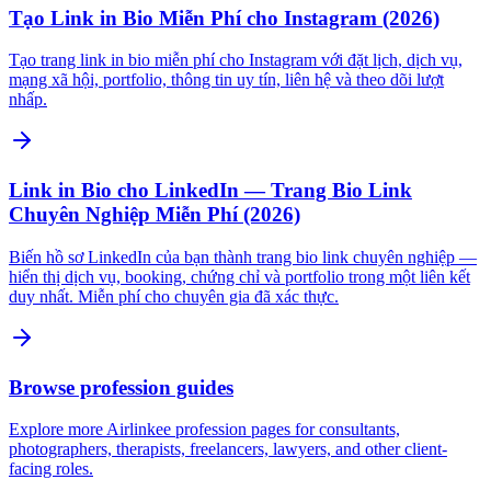
Tạo Link in Bio Miễn Phí cho Instagram (2026)
Tạo trang link in bio miễn phí cho Instagram với đặt lịch, dịch vụ,
mạng xã hội, portfolio, thông tin uy tín, liên hệ và theo dõi lượt
nhấp.
Link in Bio cho LinkedIn — Trang Bio Link
Chuyên Nghiệp Miễn Phí (2026)
Biến hồ sơ LinkedIn của bạn thành trang bio link chuyên nghiệp —
hiển thị dịch vụ, booking, chứng chỉ và portfolio trong một liên kết
duy nhất. Miễn phí cho chuyên gia đã xác thực.
Browse profession guides
Explore more Airlinkee profession pages for consultants,
photographers, therapists, freelancers, lawyers, and other client-
facing roles.