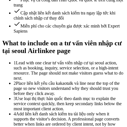
trang
Cập nhật liên kết danh sách kiểm tra ngay lập tức khi
chính sách nhập cư thay đổi
Miễn phí cho các chuyên gia được xác minh bởi Expert
Sapiens
What to include on a tư vấn viên nhập cư
tại seoul Airlinkee page
1
Lead with one clear tư vấn viên nhập cư tại seoul action,
such as booking, inquiry, service selection, or a high-intent
resource. The page should not make visitors guess what to do
next.
2
Place liên kết yêu cầu kakaotalk và line near the top of the
page so new visitors understand why they should trust you
before they click away.
3
Use loại thị thực hàn quốc theo danh mục to explain the
service context quickly, then keep secondary links below the
most important client action.
4
Add liên kết danh sách kiểm tra tài liệu only when it
supports the visitor's decision. A professional page converts
better when links are ordered by client intent, not by how