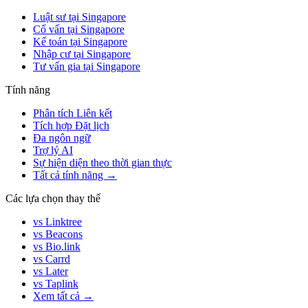
Luật sư tại Singapore
Cố vấn tại Singapore
Kế toán tại Singapore
Nhập cư tại Singapore
Tư vấn gia tại Singapore
Tính năng
Phân tích Liên kết
Tích hợp Đặt lịch
Đa ngôn ngữ
Trợ lý AI
Sự hiện diện theo thời gian thực
Tất cả tính năng →
Các lựa chọn thay thế
vs Linktree
vs Beacons
vs Bio.link
vs Carrd
vs Later
vs Taplink
Xem tất cả →