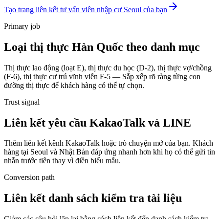
Tạo trang liên kết tư vấn viên nhập cư Seoul của bạn
Primary job
Loại thị thực Hàn Quốc theo danh mục
Thị thực lao động (loạt E), thị thực du học (D-2), thị thực vợ/chồng
(F-6), thị thực cư trú vĩnh viễn F-5 — Sắp xếp rõ ràng từng con
đường thị thực để khách hàng có thể tự chọn.
Trust signal
Liên kết yêu cầu KakaoTalk và LINE
Thêm liên kết kênh KakaoTalk hoặc trò chuyện mở của bạn. Khách
hàng tại Seoul và Nhật Bản đáp ứng nhanh hơn khi họ có thể gửi tin
nhắn trước tiên thay vì điền biểu mẫu.
Conversion path
Liên kết danh sách kiểm tra tài liệu
Giảm các câu hỏi lặp lại bằng cách liên kết đến danh sách kiểm tra