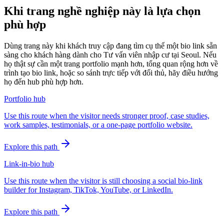
Khi trang nghề nghiệp này là lựa chọn
phù hợp
Dùng trang này khi khách truy cập đang tìm cụ thể một bio link sẵn
sàng cho khách hàng dành cho Tư vấn viên nhập cư tại Seoul. Nếu
họ thật sự cần một trang portfolio mạnh hơn, tổng quan rộng hơn về
trình tạo bio link, hoặc so sánh trực tiếp với đối thủ, hãy điều hướng
họ đến hub phù hợp hơn.
Portfolio hub
Use this route when the visitor needs stronger proof, case studies,
work samples, testimonials, or a one-page portfolio website.
Explore this path
Link-in-bio hub
Use this route when the visitor is still choosing a social bio-link
builder for Instagram, TikTok, YouTube, or LinkedIn.
Explore this path