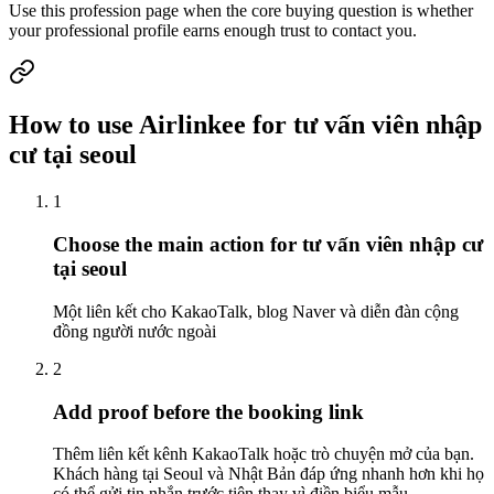
Use this profession page when the core buying question is whether
your professional profile earns enough trust to contact you.
How to use Airlinkee for tư vấn viên nhập
cư tại seoul
1
Choose the main action for tư vấn viên nhập cư
tại seoul
Một liên kết cho KakaoTalk, blog Naver và diễn đàn cộng
đồng người nước ngoài
2
Add proof before the booking link
Thêm liên kết kênh KakaoTalk hoặc trò chuyện mở của bạn.
Khách hàng tại Seoul và Nhật Bản đáp ứng nhanh hơn khi họ
có thể gửi tin nhắn trước tiên thay vì điền biểu mẫu.