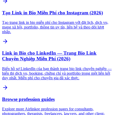
Tạo Link in Bio Miễn Phí cho Instagram (2026)
Tạo trang link in bio miễn phí cho Instagram với đặt lịch, dịch vụ,
mạng xã hội, portfolio, thông tin uy tín, liên hệ và theo dõi lượt
nhấp.
Link in Bio cho LinkedIn — Trang Bio Link
Chuyên Nghiệp Miễn Phí (2026)
Biến hồ sơ LinkedIn của bạn thành trang bio link chuyên nghiệp —
hiển thị dịch vụ, booking, chứng chỉ và portfolio trong một liên kết
duy nhất. Miễn phí cho chuyên gia đã xác thực.
Browse profession guides
Explore more Airlinkee profession pages for consultants,
photographers, therapists, freelancers, lawyers, and other client-