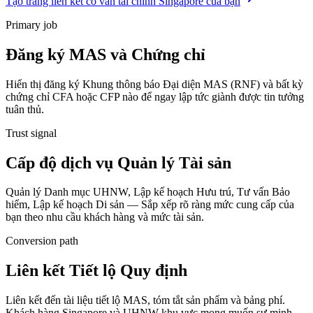
Tạo trang liên kết cố vấn tài chính Singapore của bạn
Primary job
Đăng ký MAS và Chứng chỉ
Hiển thị đăng ký Khung thông báo Đại diện MAS (RNF) và bất kỳ
chứng chỉ CFA hoặc CFP nào để ngay lập tức giành được tin tưởng
tuân thủ.
Trust signal
Cấp độ dịch vụ Quản lý Tài sản
Quản lý Danh mục UHNW, Lập kế hoạch Hưu trú, Tư vấn Bảo
hiểm, Lập kế hoạch Di sản — Sắp xếp rõ ràng mức cung cấp của
bạn theo nhu cầu khách hàng và mức tài sản.
Conversion path
Liên kết Tiết lộ Quy định
Liên kết đến tài liệu tiết lộ MAS, tóm tắt sản phẩm và bảng phí.
Khách hàng Singapore và UHNW khu vực mong muốn sự minh