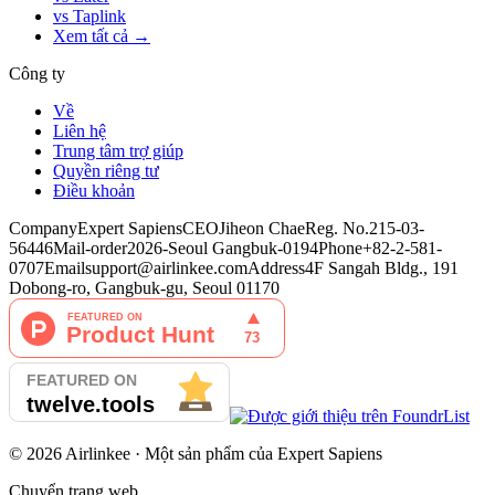
vs Taplink
Xem tất cả →
Công ty
Về
Liên hệ
Trung tâm trợ giúp
Quyền riêng tư
Điều khoản
Company
Expert Sapiens
CEO
Jiheon Chae
Reg. No.
215-03-
56446
Mail-order
2026-Seoul Gangbuk-0194
Phone
+82-2-581-
0707
Email
support@airlinkee.com
Address
4F Sangah Bldg., 191
Dobong-ro, Gangbuk-gu, Seoul 01170
©
2026
Airlinkee ·
Một sản phẩm của
Expert Sapiens
Chuyển trang web