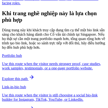
facing roles.
Khi trang nghề nghiệp này là lựa chọn
phù hợp
Dùng trang này khi khách truy cập đang tìm cụ thể một bio link sẵn
sàng cho khách hàng dành cho Cố vấn tài chính tại Singapore. Nếu
họ thật sự cần một trang portfolio mạnh hơn, tổng quan rộng hơn về
trình tạo bio link, hoặc so sánh trực tiếp với đối thủ, hãy điều hướng
họ đến hub phù hợp hơn.
Portfolio hub
Use this route when the visitor needs stronger proof, case studies,
work samples, testimonials, or a one-page portfolio website.
Explore this path
Link-in-bio hub
Use this route when the visitor is still choosing a social bio-link
builder for Instagram, TikTok, YouTube, or LinkedIn.