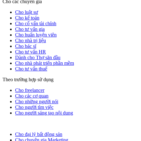
Cho các chuyên gia
Cho luật sư
Cho kế toán
Cho cố vấn tài chính
Cho tư vấn gia
Cho huấn luyện viên
Cho nhà trị liệu
Cho bác sĩ
Cho tư vấn HR
Dành cho Thợ săn đầu
Cho nhà phát triển phần mềm
Cho tư vấn thuế
Theo trường hợp sử dụng
Cho freelancer
Cho các cơ quan
Cho những người nói
Cho người tìm việc
Cho người sáng tạo nội dung
Cho đại lý bất động sản
Cho chuyên gia Marketing