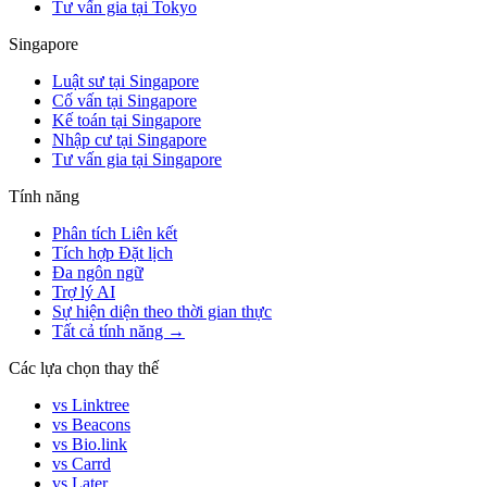
Tư vấn gia tại Tokyo
Singapore
Luật sư tại Singapore
Cố vấn tại Singapore
Kế toán tại Singapore
Nhập cư tại Singapore
Tư vấn gia tại Singapore
Tính năng
Phân tích Liên kết
Tích hợp Đặt lịch
Đa ngôn ngữ
Trợ lý AI
Sự hiện diện theo thời gian thực
Tất cả tính năng →
Các lựa chọn thay thế
vs Linktree
vs Beacons
vs Bio.link
vs Carrd
vs Later