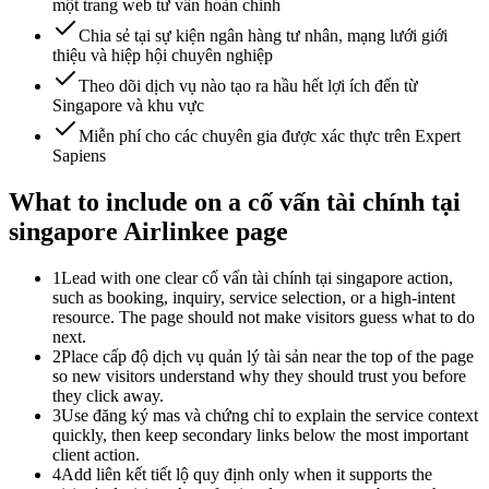
một trang web tư vấn hoàn chỉnh
Chia sẻ tại sự kiện ngân hàng tư nhân, mạng lưới giới
thiệu và hiệp hội chuyên nghiệp
Theo dõi dịch vụ nào tạo ra hầu hết lợi ích đến từ
Singapore và khu vực
Miễn phí cho các chuyên gia được xác thực trên Expert
Sapiens
What to include on a cố vấn tài chính tại
singapore Airlinkee page
1
Lead with one clear cố vấn tài chính tại singapore action,
such as booking, inquiry, service selection, or a high-intent
resource. The page should not make visitors guess what to do
next.
2
Place cấp độ dịch vụ quản lý tài sản near the top of the page
so new visitors understand why they should trust you before
they click away.
3
Use đăng ký mas và chứng chỉ to explain the service context
quickly, then keep secondary links below the most important
client action.
4
Add liên kết tiết lộ quy định only when it supports the