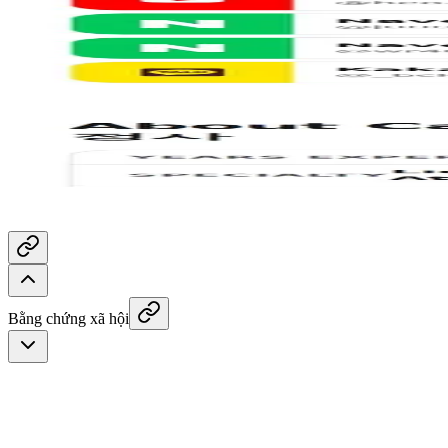
YoungJun Park Realty
Jenny House Rent
Maria Flemmer
Realtor®
Bằng chứng xã hội