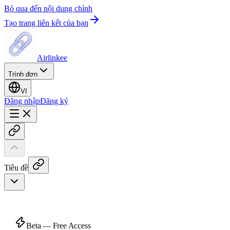
Bỏ qua đến nội dung chính
Tạo trang liên kết của bạn
Airlinkee
Trình đơn
VI
Đăng nhập
Đăng ký
Tiêu đề
Beta — Free Access