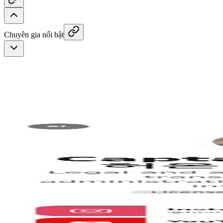
Chuyên gia nổi bật
YoungJun Park Realty
Jenny House Rent
Maria Flemmer
Realtor®