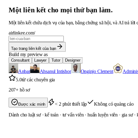
Một liên kết cho mọi thứ bạn làm.
Một liên kết chứa dịch vụ của bạn, bằng chứng xã hội, và AI trả lời
airlinkee.com/
Tạo trang liên kết của bạn
Build my preview as
Consultant
Lawyer
Tutor
Designer
Anbar
Ahsanul Intishor
Onginjo Clement
Adminis
5.0
từ các chuyên gia
207+
hồ sơ
< 2 phút thiết lập
Không có quảng cáo
Được xác minh
Dành cho luật sư · kế toán · tư vấn viên · huấn luyện viên · gia sư · 