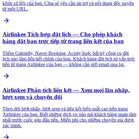
kênh xã hội của bạn. Chia sẻ yêu cầu tài trợ và nội dung độc quyền
từ một URL.
Airlinkee Tích hợp đặt lịch — Cho phép khách
hàng đặt bạn trực tiếp từ trang liên kết của bạn
Thêm Calendly, Naver Booking, Acuity hoặc bất kỳ công cụ đặt
lịch nào làm liên kết chính của bạn. Khách hàng đặt lịch tư vấn trực
tiếp từ trang Airlinkee của bạn — không cần gửi email qua lại.
Airlinkee Phân tích liên kết — Xem mọi lần nhấp,
lượt xem và chuyển đổi
Theo dõi lượt nhấp, lượt xem và liên kết hiệu suất cao trên trang
Airlinkee của bạn. Biết những dịch vụ nào mà khách hàng quan tâm
nhất trước cuộc gặp đầu tiên. Miễn phí cho những chuyên gia được
xác minh.