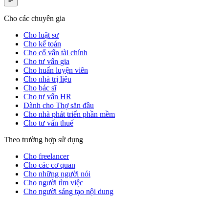
Cho các chuyên gia
Cho luật sư
Cho kế toán
Cho cố vấn tài chính
Cho tư vấn gia
Cho huấn luyện viên
Cho nhà trị liệu
Cho bác sĩ
Cho tư vấn HR
Dành cho Thợ săn đầu
Cho nhà phát triển phần mềm
Cho tư vấn thuế
Theo trường hợp sử dụng
Cho freelancer
Cho các cơ quan
Cho những người nói
Cho người tìm việc
Cho người sáng tạo nội dung