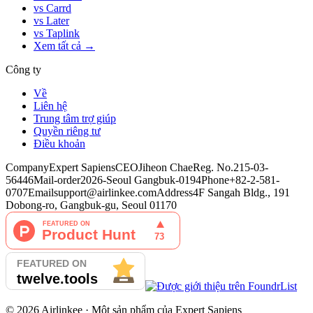
vs Carrd
vs Later
vs Taplink
Xem tất cả →
Công ty
Về
Liên hệ
Trung tâm trợ giúp
Quyền riêng tư
Điều khoản
Company
Expert Sapiens
CEO
Jiheon Chae
Reg. No.
215-03-
56446
Mail-order
2026-Seoul Gangbuk-0194
Phone
+82-2-581-
0707
Email
support@airlinkee.com
Address
4F Sangah Bldg., 191
Dobong-ro, Gangbuk-gu, Seoul 01170
©
2026
Airlinkee ·
Một sản phẩm của
Expert Sapiens