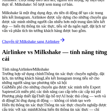
thực tế. Milkshake: Số lượt xem trang cơ bản.
Milkshake là một ứng dụng đẹp, ưu tiên di động để tạo các trang
liên kết Instagram. Airlinkee được xây dựng cho những chuyên gia
được xác minh những người cần nhiều hơn một trung tâm liên kết
đẹp — hiển thị thông tin xác thực, tiểu sử đa ngôn ngữ, đặt lịch tư
vấn và phân tích tin tưởng khách hàng được bao gồm.
Chuyển từ Milkshake sang Airlinkee
Airlinkee vs Milkshake — tính năng từng
cái
Tính năng
Airlinkee
Milkshake
Trường hợp sử dụng chính
Thông tin xác thực chuyên nghiệp, đặt
lịch, tin tưởng khách hàng
Liên kết Instagram trong tiểu sử cho
những người sáng tạo phương tiện xã hội
Giá
Miễn phí cho những chuyên gia được xác minh trên Expert
Sapiens
Gói miễn phí; các tính năng cao cấp trên các cấp trả phí
Phương pháp thiết lập
Thiết lập hỗ trợ AI hoặc thủ công — web và
di động
Chỉ ứng dụng di động — không có trình tạo web
Hiển thị thông tin xác thực
Thông tin xác thực chuyên nghiệp được
cấu trúc với xác minh
Không hiển thị thông tin xác thực — chỉ