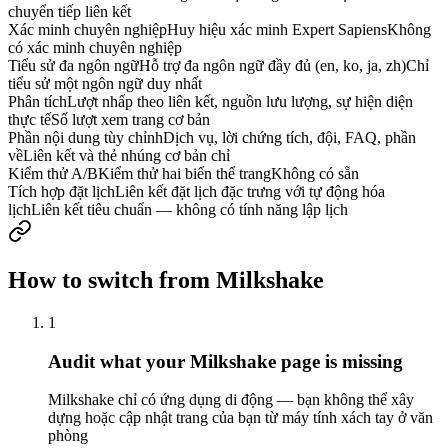
chuyển tiếp liên kết
Xác minh chuyên nghiệp
Huy hiệu xác minh Expert Sapiens
Không
có xác minh chuyên nghiệp
Tiểu sử đa ngôn ngữ
Hỗ trợ đa ngôn ngữ đầy đủ (en, ko, ja, zh)
Chỉ
tiểu sử một ngôn ngữ duy nhất
Phân tích
Lượt nhấp theo liên kết, nguồn lưu lượng, sự hiện diện
thực tế
Số lượt xem trang cơ bản
Phần nội dung tùy chỉnh
Dịch vụ, lời chứng tích, đội, FAQ, phần
về
Liên kết và thẻ nhúng cơ bản chỉ
Kiểm thử A/B
Kiểm thử hai biến thể trang
Không có sẵn
Tích hợp đặt lịch
Liên kết đặt lịch đặc trưng với tự động hóa
lịch
Liên kết tiêu chuẩn — không có tính năng lập lịch
How to switch from Milkshake
1
Audit what your Milkshake page is missing
Milkshake chỉ có ứng dụng di động — bạn không thể xây
dựng hoặc cập nhật trang của bạn từ máy tính xách tay ở văn
phòng