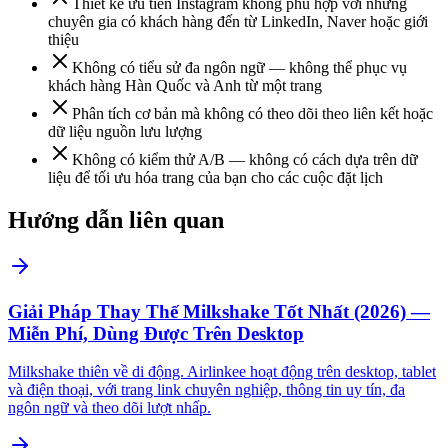
Thiết kế ưu tiên Instagram không phù hợp với những
chuyên gia có khách hàng đến từ LinkedIn, Naver hoặc giới
thiệu
Không có tiểu sử đa ngôn ngữ — không thể phục vụ
khách hàng Hàn Quốc và Anh từ một trang
Phân tích cơ bản mà không có theo dõi theo liên kết hoặc
dữ liệu nguồn lưu lượng
Không có kiểm thử A/B — không có cách dựa trên dữ
liệu để tối ưu hóa trang của bạn cho các cuộc đặt lịch
Hướng dẫn liên quan
Giải Pháp Thay Thế Milkshake Tốt Nhất (2026) —
Miễn Phí, Dùng Được Trên Desktop
Milkshake thiên về di động. Airlinkee hoạt động trên desktop, tablet
và điện thoại, với trang link chuyên nghiệp, thông tin uy tín, đa
ngôn ngữ và theo dõi lượt nhấp.