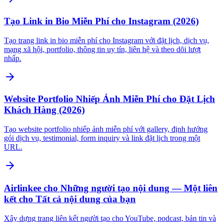
Tạo Link in Bio Miễn Phí cho Instagram (2026)
Tạo trang link in bio miễn phí cho Instagram với đặt lịch, dịch vụ,
mạng xã hội, portfolio, thông tin uy tín, liên hệ và theo dõi lượt
nhấp.
Website Portfolio Nhiếp Ảnh Miễn Phí cho Đặt Lịch
Khách Hàng (2026)
Tạo website portfolio nhiếp ảnh miễn phí với gallery, định hướng
gói dịch vụ, testimonial, form inquiry và link đặt lịch trong một
URL.
Airlinkee cho Những người tạo nội dung — Một liên
kết cho Tất cả nội dung của bạn
Xây dựng trang liên kết người tạo cho YouTube, podcast, bản tin và