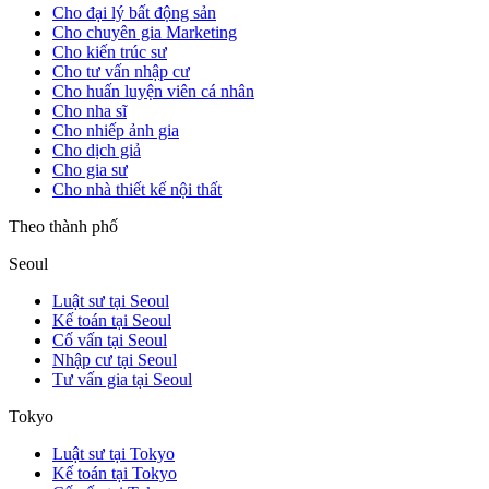
Cho đại lý bất động sản
Cho chuyên gia Marketing
Cho kiến trúc sư
Cho tư vấn nhập cư
Cho huấn luyện viên cá nhân
Cho nha sĩ
Cho nhiếp ảnh gia
Cho dịch giả
Cho gia sư
Cho nhà thiết kế nội thất
Theo thành phố
Seoul
Luật sư tại Seoul
Kế toán tại Seoul
Cố vấn tại Seoul
Nhập cư tại Seoul
Tư vấn gia tại Seoul
Tokyo
Luật sư tại Tokyo
Kế toán tại Tokyo