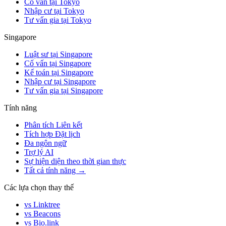
Cố vấn tại Tokyo
Nhập cư tại Tokyo
Tư vấn gia tại Tokyo
Singapore
Luật sư tại Singapore
Cố vấn tại Singapore
Kế toán tại Singapore
Nhập cư tại Singapore
Tư vấn gia tại Singapore
Tính năng
Phân tích Liên kết
Tích hợp Đặt lịch
Đa ngôn ngữ
Trợ lý AI
Sự hiện diện theo thời gian thực
Tất cả tính năng →
Các lựa chọn thay thế
vs Linktree
vs Beacons
vs Bio.link