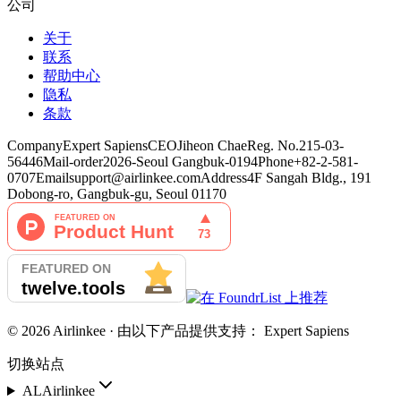
公司
关于
联系
帮助中心
隐私
条款
Company
Expert Sapiens
CEO
Jiheon Chae
Reg. No.
215-03-
56446
Mail-order
2026-Seoul Gangbuk-0194
Phone
+82-2-581-
0707
Email
support@airlinkee.com
Address
4F Sangah Bldg., 191
Dobong-ro, Gangbuk-gu, Seoul 01170
©
2026
Airlinkee ·
由以下产品提供支持：
Expert Sapiens
切换站点
AL
Airlinkee