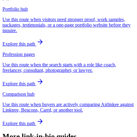
Portfolio hub
Use this route when visitors need stronger proof, work samples,
packages, testimonials, or a one-page portfolio website before they
inquire.
Explore this path
Profession pages
Use this route when the search starts with a role like coach,
freelancer, consultant, photographer, or lawyer.
Explore this path
Comparison hub
Use this route when buyers are actively comparing Airlinkee against
Linktree, Beacons, Carrd, or another tool.
Explore this path
More link-in-bio guides