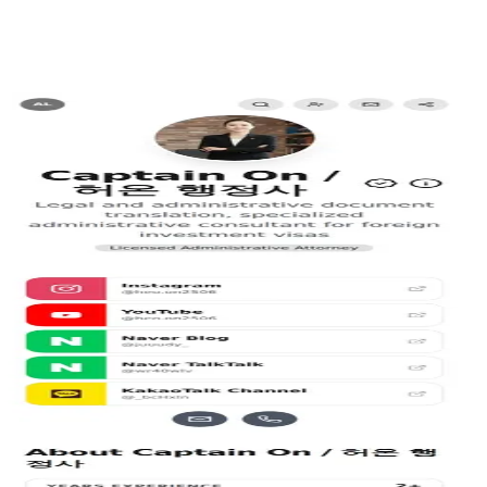
YoungJun Park Realty
Jenny House Rent
Maria Flemmer
Realtor®
YoungJun Park Realty
Jenny House Rent
Maria Flemmer