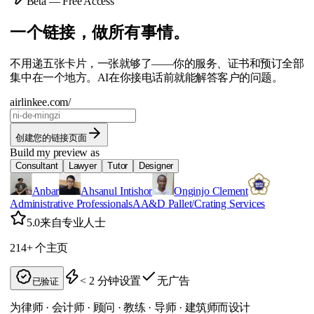
Beta — Free Access
一个链接，做所有事情。
不用递五张卡片，一张就够了——你的服务、证书和预订全部
集中在一个地方。AI在你接电话前就能解答客户的问题。
airlinkee.com/
创建您的链接页面
Build my preview as
Consultant
Lawyer
Tutor
Designer
Anbar
Ahsanul Intishor
Onginjo Clement
Administrative Professionals
AA&D Pallet/Crating Services
5.0
来自专业人士
214+
个主页
< 2 分钟设置
无广告
已验证
为律师 · 会计师 · 顾问 · 教练 · 导师 · 建筑师而设计