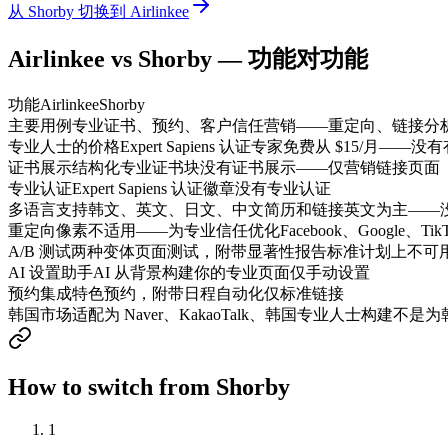
从 Shorby 切换到 Airlinkee
Airlinkee vs Shorby — 功能对功能
功能
Airlinkee
Shorby
主要用例
专业证书、预约、客户信任
营销——重定向、链接分
专业人士的价格
Expert Sapiens 认证专家免费
从 $15/月——
证书展示
结构化专业证书块
没有证书展示——仅营销链接页面
专业认证
Expert Sapiens 认证徽章
没有专业认证
多语言支持
韩文、英文、日文、中文简历和链接
英文为主——
重定向像素
不适用——为专业信任优化
Facebook、Google、T
A/B 测试
两种变体页面测试，附带显著性报告
标准计划上不可
AI 设置助手
AI 从背景构建你的专业页面
仅手动设置
预约集成
特色预约，附带日程自动化
仅标准链接
韩国市场适配
为 Naver、KakaoTalk、韩国专业人士构建
不是为
How to switch from Shorby
1