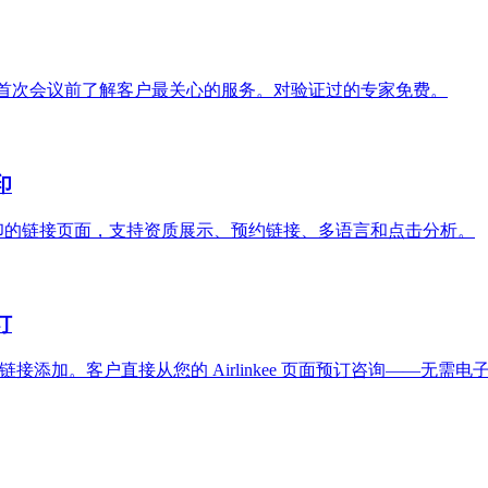
接。在首次会议前了解客户最关心的服务。对验证过的专家免费。
印
供免费、无水印的链接页面，支持资质展示、预约链接、多语言和点击分析。
订
您的主要链接添加。客户直接从您的 Airlinkee 页面预订咨询——无需