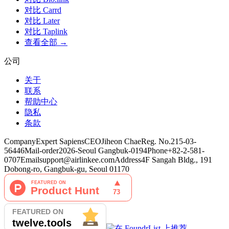
对比 Carrd
对比 Later
对比 Taplink
查看全部 →
公司
关于
联系
帮助中心
隐私
条款
Company
Expert Sapiens
CEO
Jiheon Chae
Reg. No.
215-03-
56446
Mail-order
2026-Seoul Gangbuk-0194
Phone
+82-2-581-
0707
Email
support@airlinkee.com
Address
4F Sangah Bldg., 191
Dobong-ro, Gangbuk-gu, Seoul 01170