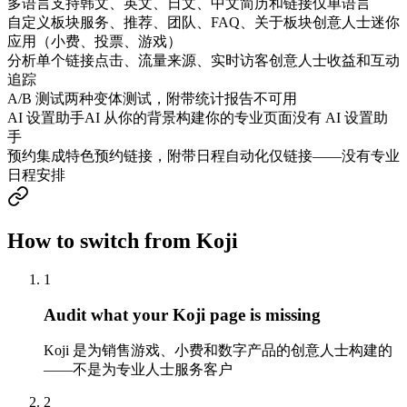
多语言支持
韩文、英文、日文、中文简历和链接
仅单语言
自定义板块
服务、推荐、团队、FAQ、关于板块
创意人士迷你
应用（小费、投票、游戏）
分析
单个链接点击、流量来源、实时访客
创意人士收益和互动
追踪
A/B 测试
两种变体测试，附带统计报告
不可用
AI 设置助手
AI 从你的背景构建你的专业页面
没有 AI 设置助
手
预约集成
特色预约链接，附带日程自动化
仅链接——没有专业
日程安排
How to switch from Koji
1
Audit what your Koji page is missing
Koji 是为销售游戏、小费和数字产品的创意人士构建的
——不是为专业人士服务客户
2