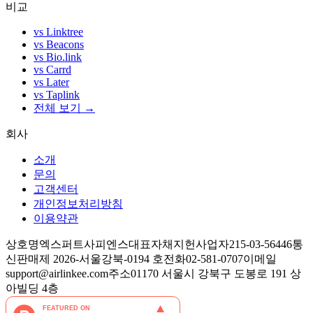
비교
vs Linktree
vs Beacons
vs Bio.link
vs Carrd
vs Later
vs Taplink
전체 보기 →
회사
소개
문의
고객센터
개인정보처리방침
이용약관
상호명
엑스퍼트사피엔스
대표자
채지헌
사업자
215-03-56446
통
신판매
제 2026-서울강북-0194 호
전화
02-581-0707
이메일
support@airlinkee.com
주소
01170 서울시 강북구 도봉로 191 상
아빌딩 4층