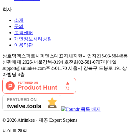
회사
소개
문의
고객센터
개인정보처리방침
이용약관
상호명
엑스퍼트사피엔스
대표자
채지헌
사업자
215-03-56446
통
신판매
제 2026-서울강북-0194 호
전화
02-581-0707
이메일
support@airlinkee.com
주소
01170 서울시 강북구 도봉로 191 상
아빌딩 4층
©
2026
Airlinkee ·
제공
Expert Sapiens
사이트 전환