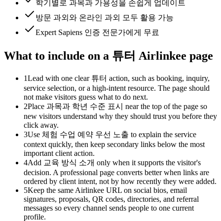
학기별로 과목과 가용성을 손쉽게 업데이트
방문 과외와 온라인 과외 모두 활용 가능
Expert Sapiens 인증 전문가에게 무료
What to include on a 튜터 Airlinkee page
1
Lead with one clear 튜터 action, such as booking, inquiry,
service selection, or a high-intent resource. The page should
not make visitors guess what to do next.
2
Place 과목과 학년 수준 표시 near the top of the page so
new visitors understand why they should trust you before they
click away.
3
Use 체험 수업 예약 우선 노출 to explain the service
context quickly, then keep secondary links below the most
important client action.
4
Add 교육 방식 소개 only when it supports the visitor's
decision. A professional page converts better when links are
ordered by client intent, not by how recently they were added.
5
Keep the same Airlinkee URL on social bios, email
signatures, proposals, QR codes, directories, and referral
messages so every channel sends people to one current
profile.