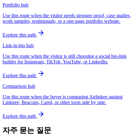
Portfolio hub
Use this route when the visitor needs stronger proof, case studies,
work samples, testimonials, or a one-page portfolio website.
Explore this path
Link-in-bio hub
Use this route when the visitor is still choosing a social bio-link
builder for Instagram, TikTok, YouTube, or LinkedIn.
Explore this path
Comparison hub
Use this route when the buyer is comparing Airlinkee against
Linktree, Beacons, Carrd, or other tools side by side.
Explore this path
자주 묻는 질문