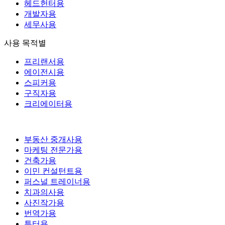
헤드헌터용
개발자용
세무사용
사용 목적별
프리랜서용
에이전시용
스피커용
구직자용
크리에이터용
부동산 중개사용
마케팅 전문가용
건축가용
이민 컨설턴트용
퍼스널 트레이너용
치과의사용
사진작가용
번역가용
튜터용