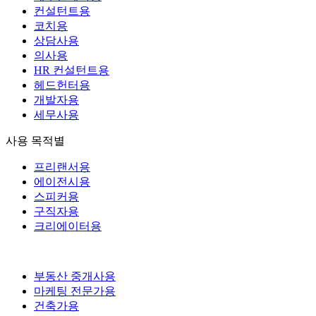
컨설턴트용
코치용
상담사용
의사용
HR 컨설턴트용
헤드헌터용
개발자용
세무사용
사용 목적별
프리랜서용
에이전시용
스피커용
구직자용
크리에이터용
부동산 중개사용
마케팅 전문가용
건축가용