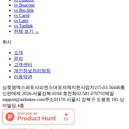
vs Beacons
vs Bio.link
vs Carrd
vs Later
vs Taplink
전체 보기 →
회사
소개
문의
고객센터
개인정보처리방침
이용약관
상호명
엑스퍼트사피엔스
대표자
채지헌
사업자
215-03-56446
통
신판매
제 2026-서울강북-0194 호
전화
02-581-0707
이메일
support@airlinkee.com
주소
01170 서울시 강북구 도봉로 191 상
아빌딩 4층