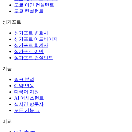
도쿄 이민 컨설턴트
도쿄 컨설턴트
싱가포르
싱가포르 변호사
싱가포르 어드바이저
싱가포르 회계사
싱가포르 이민
싱가포르 컨설턴트
기능
링크 분석
예약 연동
다국어 지원
AI 어시스턴트
실시간 방문자
모든 기능 →
비교
vs Linktree