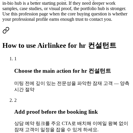
in-bio hub is a better starting point. If they need deeper work
samples, case studies, or visual proof, the portfolio hub is stronger.
Use this profession page when the core buying question is whether
your professional profile earns enough trust to contact you.
How to use Airlinkee for hr 컨설턴트
1
Choose the main action for hr 컨설턴트
미팅 전에 깊이 있는 전문성을 파악한 잠재 고객 — 양측
시간 절약
2
Add proof before the booking link
상담 예약 링크를 주요 CTA로 배치해 이메일 왕복 없이
잠재 고객이 일정을 잡을 수 있게 하세요.