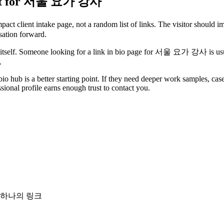
 best for 서울 요가 강사
client intake page, not a random list of links. The visitor should i
sation forward.
 itself. Someone looking for a link in bio page for 서울 요가 강사 is usually t
.
io hub is a better starting point. If they need deeper work samples, case 
ional profile earns enough trust to contact you.
 하나의 링크