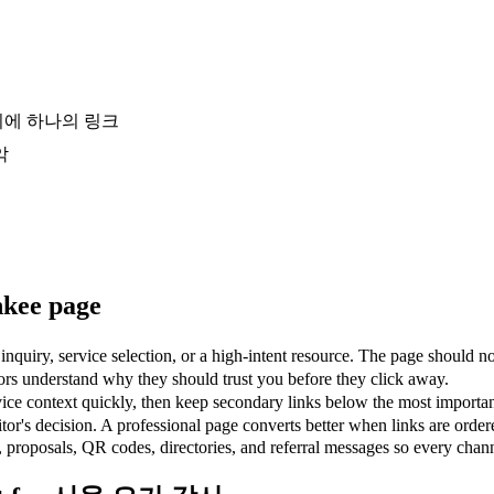
티에 하나의 링크
악
kee page
y, service selection, or a high-intent resource. The page should not
understand why they should trust you before they click away.
 quickly, then keep secondary links below the most important c
sion. A professional page converts better when links are ordered b
proposals, QR codes, directories, and referral messages so every channe