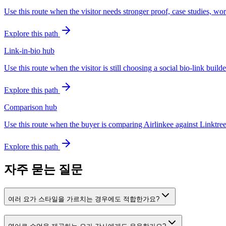
Use this route when the visitor needs stronger proof, case studies, wor
Explore this path
Link-in-bio hub
Use this route when the visitor is still choosing a social bio-link bui
Explore this path
Comparison hub
Use this route when the buyer is comparing Airlinkee against Linktree,
Explore this path
자주 묻는 질문
여러 요가 스타일을 가르치는 경우에도 적합한가요?