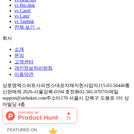
vs Bio.link
vs Carrd
vs Later
vs Taplink
전체 보기 →
회사
소개
문의
고객센터
개인정보처리방침
이용약관
상호명
엑스퍼트사피엔스
대표자
채지헌
사업자
215-03-56446
통
신판매
제 2026-서울강북-0194 호
전화
02-581-0707
이메일
support@airlinkee.com
주소
01170 서울시 강북구 도봉로 191 상
아빌딩 4층