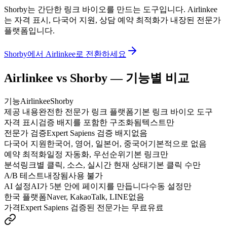
Shorby는 간단한 링크 바이오를 만드는 도구입니다. Airlinkee
는 자격 표시, 다국어 지원, 상담 예약 최적화가 내장된 전문가
플랫폼입니다.
Shorby에서 Airlinkee로 전환하세요
Airlinkee vs Shorby — 기능별 비교
기능
Airlinkee
Shorby
제공 내용
완전한 전문가 링크 플랫폼
기본 링크 바이오 도구
자격 표시
검증 배지를 포함한 구조화됨
텍스트만
전문가 검증
Expert Sapiens 검증 배지
없음
다국어 지원
한국어, 영어, 일본어, 중국어
기본적으로 없음
예약 최적화
일정 자동화, 우선순위
기본 링크만
분석
링크별 클릭, 소스, 실시간 현재 상태
기본 클릭 수만
A/B 테스트
내장됨
사용 불가
AI 설정
AI가 5분 안에 페이지를 만듭니다
수동 설정만
한국 플랫폼
Naver, KakaoTalk, LINE
없음
가격
Expert Sapiens 검증된 전문가는 무료
유료