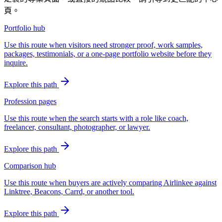
頁。
Portfolio hub
Use this route when visitors need stronger proof, work samples,
packages, testimonials, or a one-page portfolio website before they
inquire.
Explore this path
Profession pages
Use this route when the search starts with a role like coach,
freelancer, consultant, photographer, or lawyer.
Explore this path
Comparison hub
Use this route when buyers are actively comparing Airlinkee against
Linktree, Beacons, Carrd, or another tool.
Explore this path