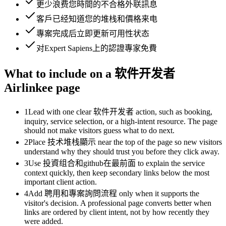
更少浪费您時間的不合格外联訊息
客戶已经知道您的堆栈和價格来电
專案完成后立即更新可用性状态
对Expert Sapiens上的認證專家免費
What to include on a 软件开发者
Airlinkee page
1
Lead with one clear 软件开发者 action, such as booking,
inquiry, service selection, or a high-intent resource. The page
should not make visitors guess what to do next.
2
Place 技术堆栈顯示 near the top of the page so new visitors
understand why they should trust you before they click away.
3
Use 投資组合和github在最前面 to explain the service
context quickly, then keep secondary links below the most
important client action.
4
Add 聘用和專案詢問流程 only when it supports the
visitor's decision. A professional page converts better when
links are ordered by client intent, not by how recently they
were added.