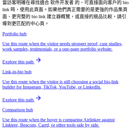
當訪客明確在尋找適合 软件开发者 的、可直接面向客戶的 bio
link 時，使用此頁面。如果他們真正需要的是更強的作品集頁
面、更完整的 bio link 建立器概覽，或直接的競品比較，請引
導到更匹配的中心頁。
Portfolio hub
Use this route when the visitor needs stronger proof, case studies,
work samples, testimonials, or a one-page portfolio website.
Explore this path
Link-in-bio hub
Use this route when the visitor is still choosing a social bio-link
builder for Instagram, TikTok, YouTube, or LinkedIn.
Explore this path
Comparison hub
Use this route when the buyer is comparing Airlinkee against
Linktree, Beacons, Carrd, or other tools side by side.