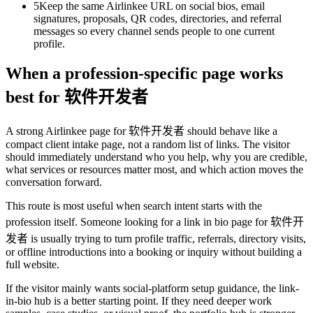
5
Keep the same Airlinkee URL on social bios, email
signatures, proposals, QR codes, directories, and referral
messages so every channel sends people to one current
profile.
When a profession-specific page works
best for 软件开发者
A strong Airlinkee page for 软件开发者 should behave like a
compact client intake page, not a random list of links. The visitor
should immediately understand who you help, why you are credible,
what services or resources matter most, and which action moves the
conversation forward.
This route is most useful when search intent starts with the
profession itself. Someone looking for a link in bio page for 软件开
发者 is usually trying to turn profile traffic, referrals, directory visits,
or offline introductions into a booking or inquiry without building a
full website.
If the visitor mainly wants social-platform setup guidance, the link-
in-bio hub is a better starting point. If they need deeper work