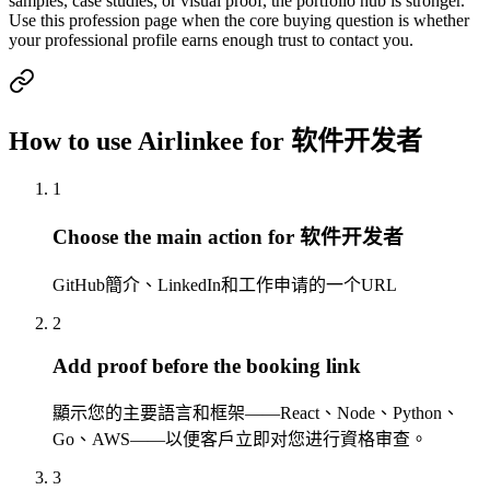
samples, case studies, or visual proof, the portfolio hub is stronger.
Use this profession page when the core buying question is whether
your professional profile earns enough trust to contact you.
How to use Airlinkee for 软件开发者
1
Choose the main action for 软件开发者
GitHub簡介、LinkedIn和工作申请的一个URL
2
Add proof before the booking link
顯示您的主要語言和框架——React、Node、Python、
Go、AWS——以便客戶立即对您进行資格审查。
3